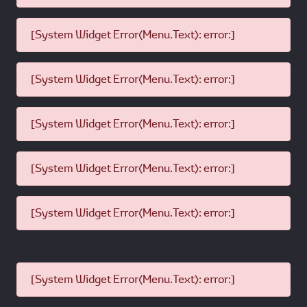
[System Widget Error(Menu.Text): error:]
[System Widget Error(Menu.Text): error:]
[System Widget Error(Menu.Text): error:]
[System Widget Error(Menu.Text): error:]
[System Widget Error(Menu.Text): error:]
[System Widget Error(Menu.Text): error:]