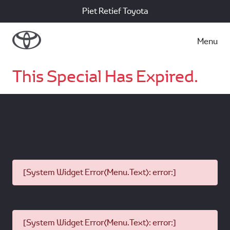
Piet Retief Toyota
Menu
This Special Has Expired.
[System Widget Error(Menu.Text): error:]
[System Widget Error(Menu.Text): error:]